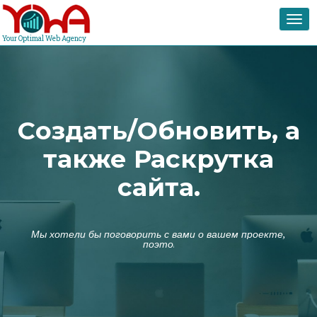
Togg
navi
Your Optimal Web Agency
Cоздать/Обновить, а
также Раскрутка
сайта.
Мы хотели бы поговорить с вами о вашем проекте,
поэтому свяжитесь с нами и давайте сд